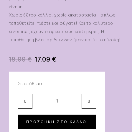
κίνηση!
Χωρίς έξτρα κόλλα, χωρίς ακαταστασία—απλώς
τοποθετείτε, πιέστε και φύγατε! Και το καλύτερο
είναι πώς έχουν διάρκεια έως και 5 μέρες. Η
τοποθέτηση βλεφαρίδων δεν ήταν ποτέ πιο εύκολη!
18.99
€
17.09
€
Σε απόθεμα
ΠΡΟΣΘΉΚΗ ΣΤΟ ΚΑΛΆΘΙ