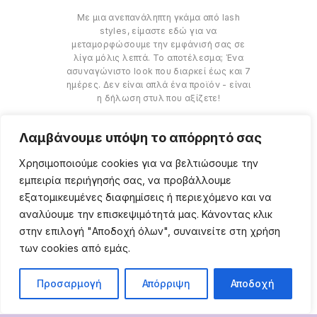
Με μια ανεπανάληπτη γκάμα από lash
styles, είμαστε εδώ για να
μεταμορφώσουμε την εμφάνισή σας σε
λίγα μόλις λεπτά. Το αποτέλεσμα; Ένα
ασυναγώνιστο look που διαρκεί έως και 7
ημέρες. Δεν είναι απλά ένα προϊόν - είναι
η δήλωση στυλ που αξίζετε!
Λαμβάνουμε υπόψη το απόρρητό σας
Χρησιμοποιούμε cookies για να βελτιώσουμε την
εμπειρία περιήγησής σας, να προβάλλουμε
εξατομικευμένες διαφημίσεις ή περιεχόμενο και να
αναλύουμε την επισκεψιμότητά μας. Κάνοντας κλικ
στην επιλογή "Αποδοχή όλων", συναινείτε στη χρήση
©
2026
IM Luxury Lashes. Όλα τα δικαιώματα
των cookies από εμάς.
διατηρούνται. Κατασκευή eShop
Webgrams
.
ΠΟΛΙΤΙΚΉ ΑΠΟΡΡΉΤΟΥ
ΌΡΟΙ ΧΡΉΣΗΣ
Προσαρμογή
Απόρριψη
Αποδοχή