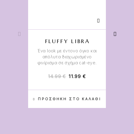
FLUFFY LIBRA
Ένα look με έντονο όγκο και
Εί
απόλυτα διαχωρισμένο
3 
φινίρισμα σε σχήμα cat-eye.
14.99
€
11.99
€
ΠΡΟΣΘΉΚΗ ΣΤΟ ΚΑΛΆΘΙ
Π