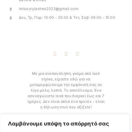
imluxurylashes2023@gmail.com
Δευ, Τρ, Παρ: 10:00 - 20:00 & Τετ, Σαβ: 09:00 - 15:00
Με μια ανεπανάληπτη γκάμα από lash
styles, είμαστε εδώ για να
μεταμορφώσουμε την εμφάνισή σας σε
λίγα μόλις λεπτά. Το αποτέλεσμα; Ένα
ασυναγώνιστο look που διαρκεί έως και 7
ημέρες. Δεν είναι απλά ένα προϊόν - είναι
η δήλωση στυλ που αξίζετε!
Λαμβάνουμε υπόψη το απόρρητό σας