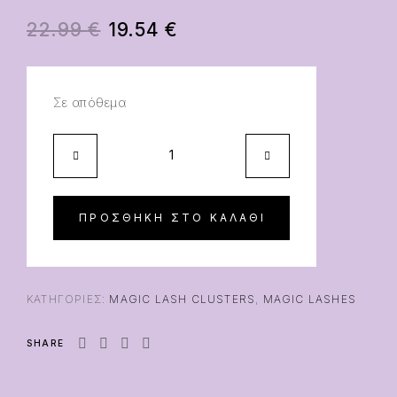
22.99
€
19.54
€
Σε απόθεμα
ΠΡΟΣΘΉΚΗ ΣΤΟ ΚΑΛΆΘΙ
ΚΑΤΗΓΟΡΊΕΣ:
MAGIC LASH CLUSTERS
,
MAGIC LASHES
SHARE