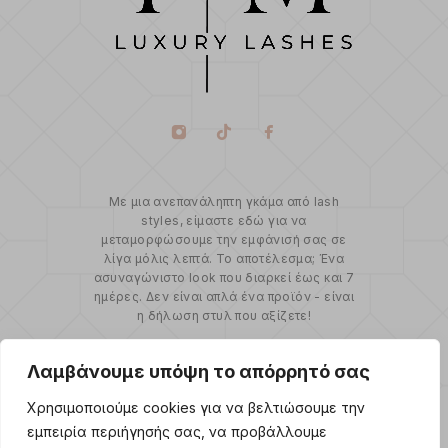
Με μια ανεπανάληπτη γκάμα από lash
styles, είμαστε εδώ για να
μεταμορφώσουμε την εμφάνισή σας σε
λίγα μόλις λεπτά. Το αποτέλεσμα; Ένα
ασυναγώνιστο look που διαρκεί έως και 7
ημέρες. Δεν είναι απλά ένα προϊόν - είναι
η δήλωση στυλ που αξίζετε!
Summer Sales!
Λαμβάνουμε υπόψη το απόρρητό σας
Χρησιμοποιούμε cookies για να βελτιώσουμε την
εμπειρία περιήγησής σας, να προβάλλουμε