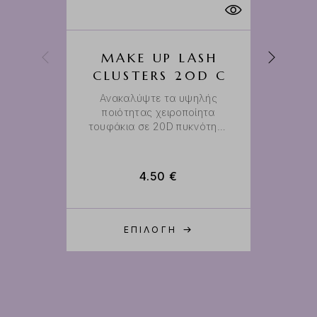
MAKE UP LASH
CLUSTERS 20D C
Ανακαλύψτε τα υψηλής
ποιότητας χειροποίητα
Σ
τουφάκια σε 20D πυκνότητα
και πραγματική
τό
καμπυλότητα C χωρίς
κ
αποκλισεις κατασκευασμένα
4.50
€
από συνθετικό υλικό
υψηλής ποιότητας έχουν
ελαφριά και μαλακή
σύνθεση.
ΕΠΙΛΟΓΉ