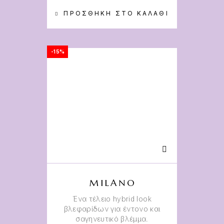
ΠΡΟΣΘΉΚΗ ΣΤΟ ΚΑΛΆΘΙ
-15%
MILANO
Ένα τέλειο hybrid look
βλεφαρίδων για έντονο και
σαγηνευτικό βλέμμα.