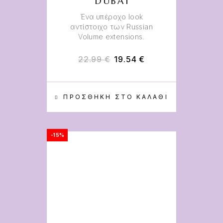
DUBAI
Ένα υπέροχο look
αντίστοιχο των Russian
Volume extensions.
22.99
€
19.54
€
ΠΡΟΣΘΉΚΗ ΣΤΟ ΚΑΛΆΘΙ
-15%